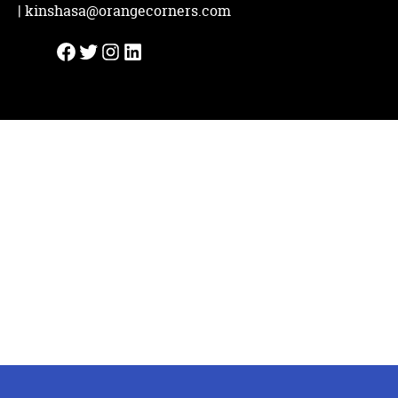
| 
kinshasa@orangecorners.com
Facebook
Twitter
Instagram
LinkedIn